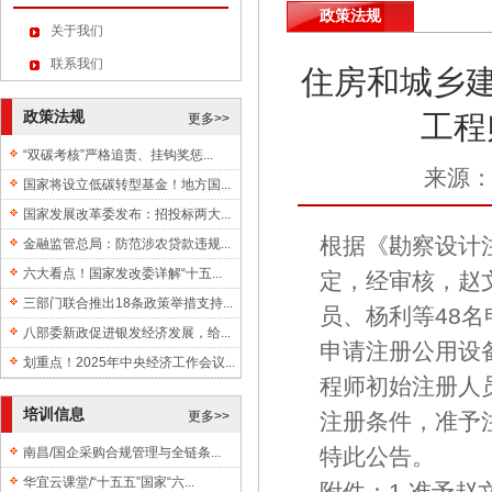
政策法规
关于我们
联系我们
住房和城乡建
工
政策法规
更多>>
“双碳考核”严格追责、挂钩奖惩...
来源
国家将设立低碳转型基金！地方国...
国家发展改革委发布：招投标两大...
根据《勘察设计
金融监管总局：防范涉农贷款违规...
六大看点！国家发改委详解“十五...
定，经审核，赵
三部门联合推出18条政策举措支持...
员、杨利等48
八部委新政促进银发经济发展，给...
申请注册公用设
划重点！2025年中央经济工作会议...
程师初始注册人
培训信息
更多>>
注册条件，准予
特此公告。
南昌/国企采购合规管理与全链条...
华宜云课堂/“十五五”国家“六...