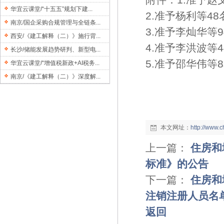
附件：1.准予
华宜云课堂/“十五五”规划下建...
2.准予杨利等4
南京/国企采购合规管理与全链条...
3.准予李灿华等
西安/《建工解释（二）》施行背...
4.准予李洪波等
长沙/储能发展趋势研判、新型电...
5.准予邵华伟
华宜云课堂/“增值税新政+AI税务...
南京/《建工解释（二）》深度解...
本文网址：
http://www.
上一篇：
住房和
标准》的公告
下一篇：
住房和
注销注册人员名
返回