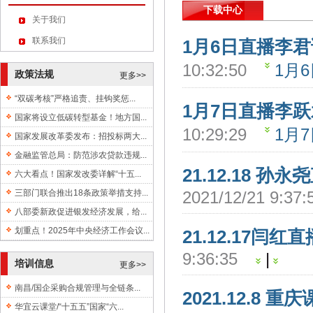
下载中心
关于我们
联系我们
1月6日直播李
10:32:50
1月
政策法规
更多>>
“双碳考核”严格追责、挂钩奖惩...
1月7日直播李
国家将设立低碳转型基金！地方国...
10:29:29
1月
国家发展改革委发布：招投标两大...
金融监管总局：防范涉农贷款违规...
21.12.18 孙
六大看点！国家发改委详解“十五...
三部门联合推出18条政策举措支持...
2021/12/21 9:3
八部委新政促进银发经济发展，给...
划重点！2025年中央经济工作会议...
21.12.17闫红
9:36:35
|
培训信息
更多>>
南昌/国企采购合规管理与全链条...
2021.12.8 
华宜云课堂/“十五五”国家“六...