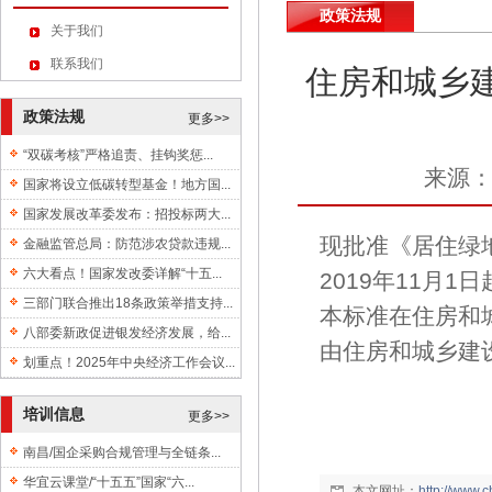
政策法规
关于我们
联系我们
住房和城乡
政策法规
更多>>
“双碳考核”严格追责、挂钩奖惩...
来源
国家将设立低碳转型基金！地方国...
国家发展改革委发布：招投标两大...
现批准《居住绿地
金融监管总局：防范涉农贷款违规...
六大看点！国家发改委详解“十五...
2019年11月1
三部门联合推出18条政策举措支持...
本标准在住房和城乡
八部委新政促进银发经济发展，给...
由住房和城乡建
划重点！2025年中央经济工作会议...
培训信息
更多>>
南昌/国企采购合规管理与全链条...
华宜云课堂/“十五五”国家“六...
本文网址：
http://www.