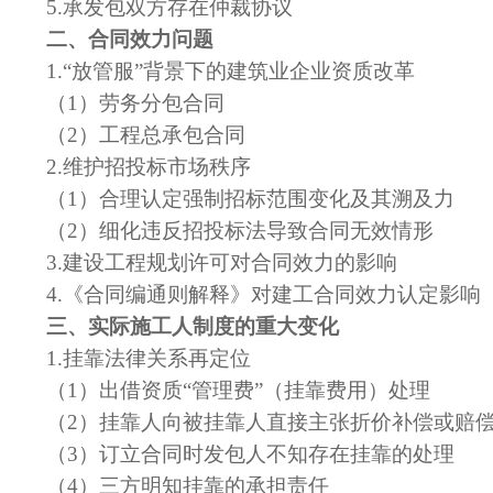
5.承发包双方存在仲裁协议
二、合同效力问题
1.“放管服”背景下的建筑业企业资质改革
（
1）
劳务分包合同
（
2
）
工程总承包合同
2.维护招投标市场秩序
（
1）
合理认定强制招标范围变化及其溯及力
（
2）细化违反招投标法导致合同无效情形
3.建设工程规划许可对合同效力的影响
4.《合同编通则解释》对建工合同效力认定影响
三、实际施工人制度的重大变化
1.
挂靠法律关系再定位
（
1）出借资质“管理费”（挂靠费用）处理
（
2）
挂靠人向被挂靠人直接主张折价补偿或赔
（
3）
订立合同时发包人不知存在挂靠的处理
（
4
）
三方
明知挂靠
的
承担责任