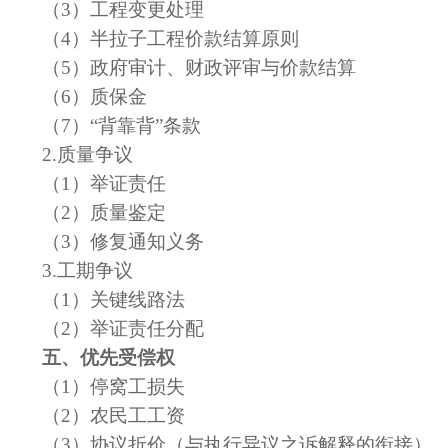
（
3）工程变更处理
（
4）半拉子工程价款结算原则
（
5
）政府审计、财政评审与价款结算
（
6
）质保金
（
7
）
“
背靠背
”
条款
2.质量争议
（
1）举证责任
（
2）质量鉴定
（
3
）
修复通知义务
3.工期争议
（
1）关键线路法
（
2
）
举证责任分配
五、
优先受偿权
（
1）停窝工损失
（
2）农民工工资
（
3）协议折价
（
与执行异议之诉解释的衔接
）