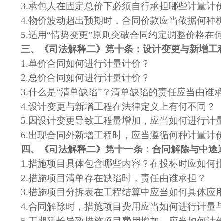
3.
承包人在固定总价下必须自行承担哪些计量计
4.
物价波动超出预期时，合同价款应当依据何种
5.
适用
“情势变更”原则突破合同约定调整价格在
三、《司法解释二》第十条：设计变更与新增工
1.
单价合同如何进行计量计价？
2.
总价合同如何进行计量计价？
3.
什么是
“清单缺陷”？清单缺陷的责任应当由谁
4.
设计变更与新增工程在法律定义上有何不同？
5.
因设计变更导致工程量增加，应当如何进行计
6.
出现合同外新增工程时，应当遵循何种计量计
四、《司法解释二》第十一条：合同解除与中途
1.
措施项目具体包含哪些内容？在投标时应如何
2.
措施项目清单存在缺陷时，责任由谁承担？
3.
措施项目分拆表在工程结算中应当如何具体应
4.
合同解除时，措施项目费用应当如何进行计量
5.
工期延长导致措施项目费用增加，应当如何计